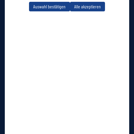
Auswahl bestätigen
Alle akzeptieren
Wuppertaler Sportverein e. V.
auf Social Media folgen
Jetzt unsere App downloaden