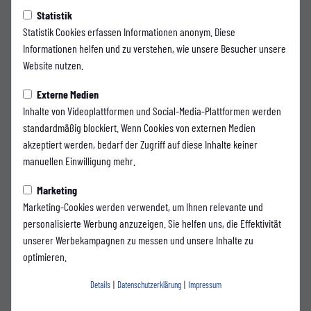
Vermittler zur Verfügung und erarbeitet mit allen Beteiligten
Statistik
adäquate Lösungen.
Statistik Cookies erfassen Informationen anonym. Diese
Informationen helfen und zu verstehen, wie unsere Besucher unsere
Die pädagogischen Fachkräfte stehen Jugendlichen und jungen
Website nutzen.
Erwachsenen in problematischen Lebenslagen auch für
Einzelfallberatungen zur Verfügung.
Externe Medien
Inhalte von Videoplattformen und Social-Media-Plattformen werden
Gleichzeitig steht mit den Räumlichkeiten in der Wiesenstraße eine
standardmäßig blockiert. Wenn Cookies von externen Medien
Anlaufstelle zur Verfügung, die als offener (Jugend-)Treff genutzt
akzeptiert werden, bedarf der Zugriff auf diese Inhalte keiner
werden kann.
manuellen Einwilligung mehr.
Marketing
Ergänzt wird das Angebot durch erlebnispädagogische und
Marketing-Cookies werden verwendet, um Ihnen relevante und
bildungspolitische Angebote im In- und Ausland. Diese dienen dem
personalisierte Werbung anzuzeigen. Sie helfen uns, die Effektivität
Aufbau vertrauensvoller Beziehungen zu den jungen Fans und bieten
unserer Werbekampagnen zu messen und unsere Inhalte zu
einen attraktiven Rahmen für politische Bildungsarbeit (z.B.
optimieren.
Gedenkstättenfahrten und internationale Jugendbegegnungen).
Details
|
Datenschutzerklärung
|
Impressum
Das »Fanprojekt Wuppertal« wird finanziert durch die Stadt
Wuppertal, das Jobcenter Wuppertal, das Land Nordrhein-Westfalen