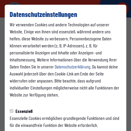
Datenschutzeinstellungen
Wir verwenden Cookies und andere Technologien auf unserer
Fanprojekt Wuppertal
Website. Einige von ihnen sind essenziell, während andere uns
helfen, diese Website zu verbessern. Personenbezogene Daten
Die pädagogischen Fachkräfte des Fanprojektes sind
können verarbeitet werden (z. B. IP-Adressen), z. B. für
Ansprechpartner für alle fanrelevanten Themen und
personalisierte Anzeigen und Inhalte oder Anzeigen- und
Netzwerkpartner rund um das Thema Fußball/Fanszene in Wuppertal.
Inhaltsmessung. Weitere Informationen über die Verwendung Ihrer
Mit dem „Fanprojekt Wuppertal“ wollen wir eine positive Fankultur
Daten finden Sie in unserer
Datenschutzerklärung
. Du kannst deine
stärken. Wir verfolgen das Ziel, Gewalt, Feindbildern und
Auswahl jederzeit über den Cookie-Link am Ende der Seite
Diskriminierung entgegenzuwirken und diese abzubauen – dafür
widerrufen oder anpassen. Bitte beachte, dass aufgrund
machen wir verschiedene präventive Angebote und bieten
individueller Einstellungen möglicherweise nicht alle Funktionen der
Hilfestellungen an.
Website zur Verfügung stehen.
Unser Konzept ist auf die Lebenswelt der Fans bezogen: Wir sind
Essenziell
Streetworker und begleiten die Fußballfans bei jedem Heim- und
Essenzielle Cookies ermöglichen grundlegende Funktionen und sind
Auswärtsspiel und suchen sie an ihren Treffpunkten auf. Bei
für die einwandfreie Funktion der Website erforderlich.
Konflikten mit Behörden oder Vereinen steht das Fanprojekt als