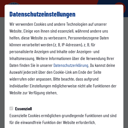
Datenschutzeinstellungen
Wir verwenden Cookies und andere Technologien auf unserer
Unsere Team am Spieltag
Website. Einige von ihnen sind essenziell, während andere uns
helfen, diese Website zu verbessern. Personenbezogene Daten
Unter der Rubrik „Regieteam“ findet ihr die Kontakte zu denjenigen,
können verarbeitet werden (z. B. IP-Adressen), z. B. für
die hinter den Kulissen für einen reibungslosen Ablauf und eine
personalisierte Anzeigen und Inhalte oder Anzeigen- und
perfekte Spieltagsatmosphäre sorgen. Nicht nur die Spieler auf dem
Inhaltsmessung. Weitere Informationen über die Verwendung Ihrer
Rasen leisten Großartiges – auch unser Regieteam und unsere
Daten finden Sie in unserer
Datenschutzerklärung
. Du kannst deine
beiden Stadionsprecher tragen entscheidend zum Erfolg bei. Bei
Auswahl jederzeit über den Cookie-Link am Ende der Seite
Fragen oder Anliegen könnt ihr euch hier direkt an sie wenden.
widerrufen oder anpassen. Bitte beachte, dass aufgrund
individueller Einstellungen möglicherweise nicht alle Funktionen der
Website zur Verfügung stehen.
Unser Regieteam
Essenziell
Jens Himmelreich
Essenzielle Cookies ermöglichen grundlegende Funktionen und sind
für die einwandfreie Funktion der Website erforderlich.