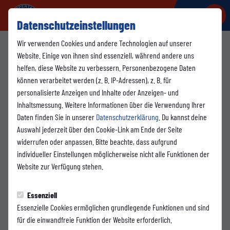
Datenschutzeinstellungen
Regionalliga West , 18. Spieltag
Wir verwenden Cookies und andere Technologien auf unserer
Website. Einige von ihnen sind essenziell, während andere uns
helfen, diese Website zu verbessern. Personenbezogene Daten
2:0
können verarbeitet werden (z. B. IP-Adressen), z. B. für
Wuppertaler SV
Türkspor Dortmund 2000
(0:0)
personalisierte Anzeigen und Inhalte oder Anzeigen- und
1. Herren
1. Mannschaft
Inhaltsmessung. Weitere Informationen über die Verwendung Ihrer
Daten finden Sie in unserer
Datenschutzerklärung
. Du kannst deine
Auswahl jederzeit über den Cookie-Link am Ende der Seite
widerrufen oder anpassen. Bitte beachte, dass aufgrund
Infos zum Spiel
individueller Einstellungen möglicherweise nicht alle Funktionen der
Website zur Verfügung stehen.
Schiedsrichter:
Luca Marx
Essenziell
Essenzielle Cookies ermöglichen grundlegende Funktionen und sind
Assistent 1:
für die einwandfreie Funktion der Website erforderlich.