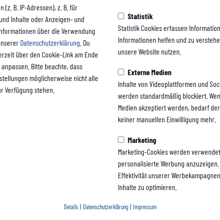
(z. B. IP-Adressen), z. B. für
Statistik
 und Inhalte oder Anzeigen- und
Statistik Cookies erfassen Informati
Informationen über die Verwendung
Informationen helfen und zu versteh
 unserer
Datenschutzerklärung
. Du
unsere Website nutzen.
erzeit über den Cookie-Link am Ende
 anpassen. Bitte beachte, dass
Externe Medien
nstellungen möglicherweise nicht alle
Inhalte von Videoplattformen und Soc
ur Verfügung stehen.
werden standardmäßig blockiert. Wen
Medien akzeptiert werden, bedarf der 
keiner manuellen Einwilligung mehr.
Marketing
Marketing-Cookies werden verwendet
personalisierte Werbung anzuzeigen. 
Effektivität unserer Werbekampagne
Inhalte zu optimieren.
Details
|
Datenschutzerklärung
|
Impressum