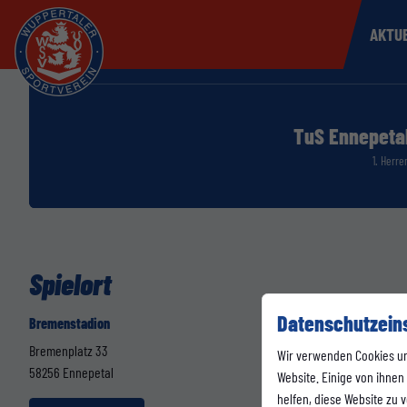
AKTU
TuS Ennepeta
1. Herre
Spielort
Datenschutzein
Bremenstadion
Bremenplatz 33
Wir verwenden Cookies u
58256 Ennepetal
Website. Einige von ihnen
helfen, diese Website zu