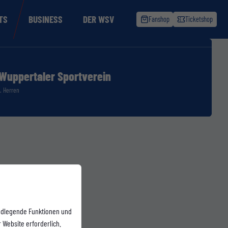
TS
BUSINESS
DER WSV
Fanshop
Ticketshop
Wuppertaler Sportverein
1. Herren
ndlegende Funktionen und
 Website erforderlich.