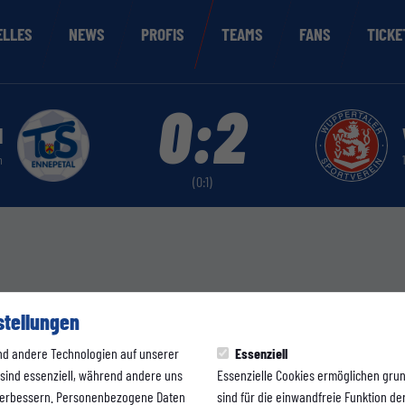
ELLES
NEWS
PROFIS
TEAMS
FANS
TICKE
0:2
l
n
(0:1)
stellungen
nd andere Technologien auf unserer
Essenziell
 sind essenziell, während andere uns
Essenzielle Cookies ermöglichen gru
 verbessern. Personenbezogene Daten
sind für die einwandfreie Funktion der