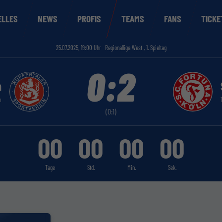
ELLES
NEWS
PROFIS
TEAMS
FANS
TICKE
25.07.2025, 19:00 Uhr
Regionalliga West , 1. Spieltag
0:2
n
n
(0:1)
00
00
00
00
Tage
Std.
Min.
Sek.