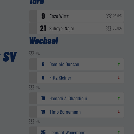
Tore
9
Enzo Wirtz
28.
0:3
21
Suheyel Najar
86.
0:4
Wechsel
 SV
46.
6
Dominic Duncan
9
Fritz Kleiner
46.
18
Hamadi Al Ghaddioui
19
Timo Bornemann
56.
25
Lennard Wagemann