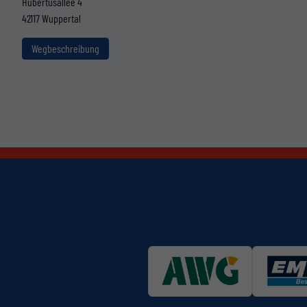
Hubertusallee 4
42117 Wuppertal
Wegbeschreibung