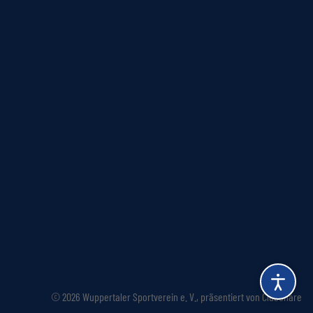
© 2026 Wuppertaler Sportverein e. V.,
präsentiert von
ClubShare