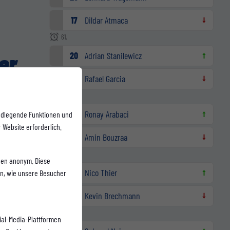
17
Dildar Atmaca
61.
er
20
Adrian Stanilewicz
10
Rafael Garcia
69.
31
Ronay Arabaci
ndlegende Funktionen und
 trafen der
 Website erforderlich.
er im..
37
Amin Bouzraa
71.
onen anonym. Diese
7
Nico Thier
en, wie unsere Besucher
27
Kevin Brechmann
71.
ial-Media-Plattformen