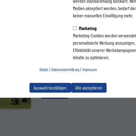
werden standardmäßig blockiert. Wen
Medien akzeptiert werden, bedarf der 
Saisonstart unter
keiner manuellen Einwilligung mehr.
Flutlicht – jetzt
Marketing
Marketing-Cookies werden verwendet
personalisierte Werbung anzuzeigen. 
Tickets sichern
Effektivität unserer Werbekampagne
Inhalte zu optimieren.
Unsere Mannschaft ist bereit, am ersten Spieltag der ne
Details
|
Datenschutzerklärung
|
Impressum
Regionalliga West Saison eine starke Leistung auf dem Pl
zeigen.
Auswahl bestätigen
Alle akzeptieren
zum Artikel