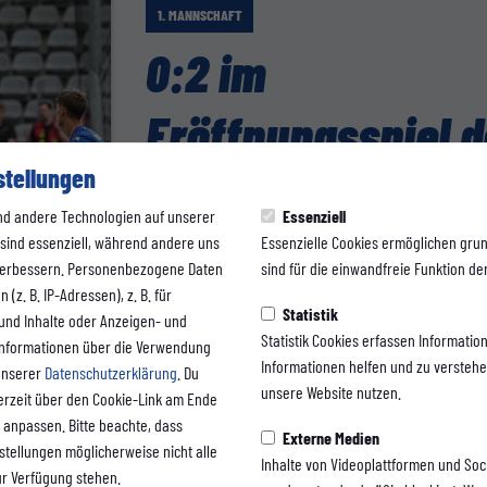
1. MANNSCHAFT
0:2 im
Eröffnungsspiel d
stellungen
Regionalliga West
nd andere Technologien auf unserer
Essenziell
 sind essenziell, während andere uns
Essenzielle Cookies ermöglichen gru
Im Eröffnungsspiel der Regionalliga West-Saison 2025/26
 verbessern. Personenbezogene Daten
sind für die einwandfreie Funktion der
Wuppertaler SV und Fortuna Köln bei bestem Fußballwett
(z. B. IP-Adressen), z. B. für
Statistik
 und Inhalte oder Anzeigen- und
zum Artikel
Statistik Cookies erfassen Informati
Informationen über die Verwendung
Informationen helfen und zu versteh
 unserer
Datenschutzerklärung
. Du
unsere Website nutzen.
erzeit über den Cookie-Link am Ende
 anpassen. Bitte beachte, dass
Externe Medien
nstellungen möglicherweise nicht alle
Inhalte von Videoplattformen und Soc
ur Verfügung stehen.
TICKETS