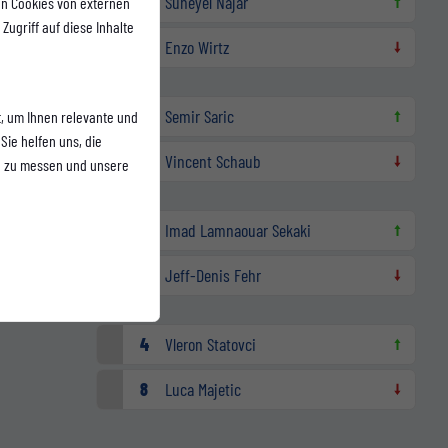
21
Suheyel Najar
n Cookies von externen
Zugriff auf diese Inhalte
9
Enzo Wirtz
77.
7
Semir Saric
, um Ihnen relevante und
Sie helfen uns, die
10
Vincent Schaub
n zu messen und unsere
77.
uen
20
Imad Lamnaouar Sekaki
atz zu
19
Jeff-Denis Fehr
78.
4
Vleron Statovci
8
Luca Majetic