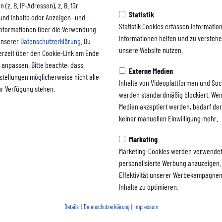
Auswärts bei Sch
(z. B. IP-Adressen), z. B. für
Statistik
 und Inhalte oder Anzeigen- und
04 U23 – Faninfos
Statistik Cookies erfassen Informati
Informationen über die Verwendung
Informationen helfen und zu versteh
 unserer
Datenschutzerklärung
. Du
Sonntag
unsere Website nutzen.
erzeit über den Cookie-Link am Ende
 anpassen. Bitte beachte, dass
Externe Medien
nstellungen möglicherweise nicht alle
Am kommenden Sonntag sind wir zu Gast bei der U23 des
Inhalte von Videoplattformen und Soc
ur Verfügung stehen.
04 im Parkstadion. Anstoß ist um 14:00 Uhr.
werden standardmäßig blockiert. Wen
Medien akzeptiert werden, bedarf der 
zum Artikel
keiner manuellen Einwilligung mehr.
Marketing
Marketing-Cookies werden verwendet
personalisierte Werbung anzuzeigen. 
Effektivität unserer Werbekampagne
Inhalte zu optimieren.
Details
|
Datenschutzerklärung
|
Impressum