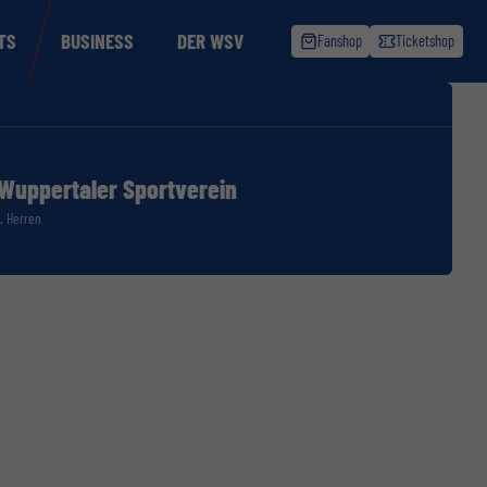
TS
BUSINESS
DER WSV
Fanshop
Ticketshop
Wuppertaler Sportverein
1. Herren