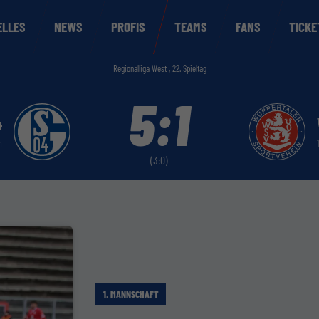
ELLES
NEWS
PROFIS
TEAMS
FANS
TICKE
Regionalliga West , 22. Spieltag
5:1
4
n
(3:0)
1. MANNSCHAFT