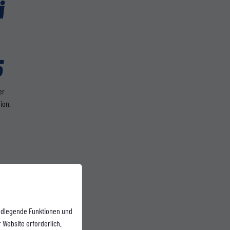
i
5
er
ion.
ndlegende Funktionen und
 Website erforderlich.