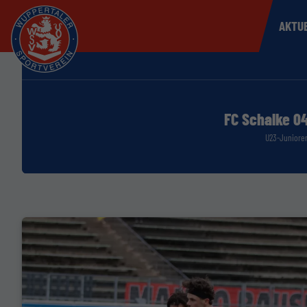
AKTU
FC Schalke 0
U23-Juniore