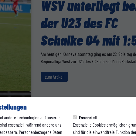
WSV unterliegt be
der U23 des FC
Schalke 04 mit 1:
Am heutigen Karnevalssonntag ging es am 22. Spieltag d
Regionalliga West zur U23 des FC Schalke 04 ins Parkstad
zum Artikel
stellungen
nd andere Technologien auf unserer
Essenziell
FANS
 sind essenziell, während andere uns
Essenzielle Cookies ermöglichen gru
 verbessern. Personenbezogene Daten
sind für die einwandfreie Funktion der