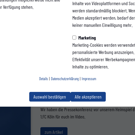
zum Video
Inhalte von Videoplattformen und Soc
ur Verfügung stehen.
werden standardmäßig blockiert. Wen
Medien akzeptiert werden, bedarf der 
keiner manuellen Einwilligung mehr.
Marketing
Marketing-Cookies werden verwendet
1. MANNSCHAFT
personalisierte Werbung anzuzeigen. 
Pressekonferenz 
Effektivität unserer Werbekampagne
Inhalte zu optimieren.
Wuppertaler SV - 
Details
|
Datenschutzerklärung
|
Impressum
FC Köln U21
Auswahl bestätigen
Alle akzeptieren
Wir haben die Pressekonferenz vor unserem Heimspiel d
1.FC Köln für euch im Video.
zum Artikel