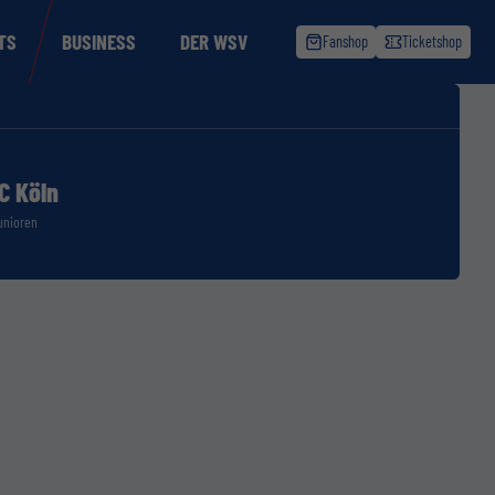
TS
BUSINESS
DER WSV
Fanshop
Ticketshop
FC Köln
unioren