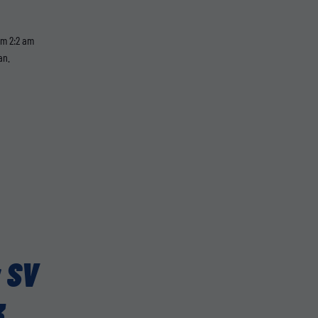
em 2:2 am
an.
 SV
3