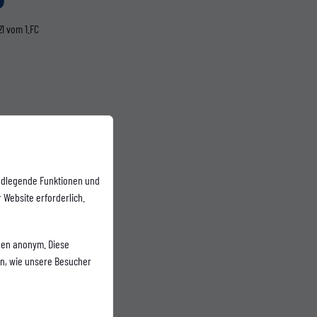
1 vom 1.FC
ndlegende Funktionen und
 Website erforderlich.
vor
onen anonym. Diese
U23
en, wie unsere Besucher