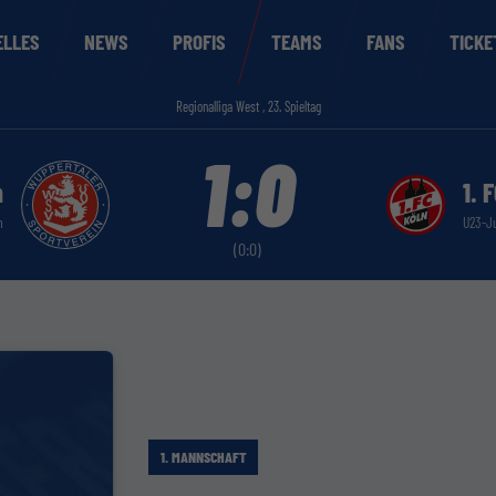
ELLES
NEWS
PROFIS
TEAMS
FANS
TICKE
Regionalliga West , 23. Spieltag
1:0
n
1. 
n
U23-J
(0:0)
1. MANNSCHAFT