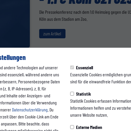
Die Pressekonferenz nach dem 1:0 Heimsieg gegen die U2
Köln aus dem Stadion am Zoo.
zum Artikel
stellungen
nd andere Technologien auf unserer
Essenziell
 sind essenziell, während andere uns
Essenzielle Cookies ermöglichen gru
1. MANNSCHAFT
 verbessern. Personenbezogene Daten
sind für die einwandfreie Funktion der
(z. B. IP-Adressen), z. B. für
Pressekonferenz 
Statistik
 und Inhalte oder Anzeigen- und
Statistik Cookies erfassen Informati
Informationen über die Verwendung
WSV - 1. FC Köln 
Informationen helfen und zu versteh
 unserer
Datenschutzerklärung
. Du
unsere Website nutzen.
erzeit über den Cookie-Link am Ende
 anpassen. Bitte beachte, dass
Externe Medien
nstellungen möglicherweise nicht alle