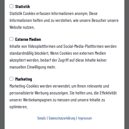
Montag, 16.06.2025 09:50 Uhr
Statistik
Salmin Rebronja verstärkt die
Statistik Cookies erfassen Informationen anonym. Diese
Informationen helfen und zu verstehen, wie unsere Besucher unsere
WSV-Defensive
Website nutzen.
Die Bergische Krankenkasse präsentiert:
Externe Medien
Inhalte von Videoplattformen und Social-Media-Plattformen werden
Der WSV hat seinen nächsten Sommertransfer perfekt gemacht: Mit Salmin
standardmäßig blockiert. Wenn Cookies von externen Medien
Rebronja wechselt ein vielversprechender Innenverteidiger an die Wupper,
akzeptiert werden, bedarf der Zugriff auf diese Inhalte keiner
der trotz seines jungen Alters bereits reichlich Erfahrung mitbringt. Der 20-
manuellen Einwilligung mehr.
jährige Rechtsfuß kommt auf 44 Einsätze in der Regionalliga West und
überzeugt durch Zweikampfstärke, gutes Passspiel und eine hohe
Marketing
Spielintelligenz.
Marketing-Cookies werden verwendet, um Ihnen relevante und
personalisierte Werbung anzuzeigen. Sie helfen uns, die Effektivität
In der vergangenen Saison absolvierte unser Neuzugang 21 Pflichtspiele für
unserer Werbekampagnen zu messen und unsere Inhalte zu
Türkspor Dortmund. Zuvor war er für den SV Lippstadt aktiv. Seine
optimieren.
fußballerische Ausbildung erhielt der Defensivspezialist im
Nachwuchsleistungszentrum des SC Paderborn.
Details
|
Datenschutzerklärung
|
Impressum
Sportdirektor
Gaetano Manno
freut sich über die Verpflichtung: „Er ist ein