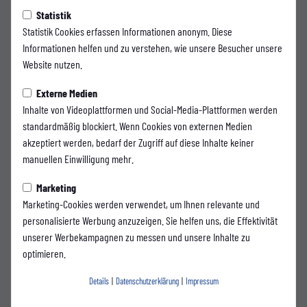
WDFV terminiert Spieltage 18
Statistik
Statistik Cookies erfassen Informationen anonym. Diese
und 19
Informationen helfen und zu verstehen, wie unsere Besucher unsere
Website nutzen.
Der Westdeutsche Fußballverband hat heute die Spieltage 18 und 19 offiziell
Externe Medien
terminiert.
Inhalte von Videoplattformen und Social-Media-Plattformen werden
Das letzte Pflichtspiel des Jahres 2025 bestreitet der WSV am Freitag,
standardmäßig blockiert. Wenn Cookies von externen Medien
05.12.2025, um 19:30 Uhr unter Flutlicht bei
Fortuna Köln
.
akzeptiert werden, bedarf der Zugriff auf diese Inhalte keiner
manuellen Einwilligung mehr.
Der Auftakt ins Fußballjahr 2026 findet im Stadion am Zoo statt: Am
Samstag, 24.01.2026, um 14:00 Uhr empfängt der WSV die
SSVg Velbert
.
Marketing
Marketing-Cookies werden verwendet, um Ihnen relevante und
Weitere Informationen zu den kommenden Spieltagen folgen wie gewohnt
personalisierte Werbung anzuzeigen. Sie helfen uns, die Effektivität
über unsere Vereinskanäle.
unserer Werbekampagnen zu messen und unsere Inhalte zu
optimieren.
Details
|
Datenschutzerklärung
|
Impressum