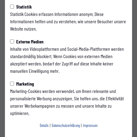
Donnerstag, 11.06.2026 17:10 Uhr
|
Max Schleicher
Statistik
Wuppertaler SV verpflichtet
Statistik Cookies erfassen Informationen anonym. Diese
Informationen helfen und zu verstehen, wie unsere Besucher unsere
Tim Schneider als Cheftrainer
Website nutzen.
Der Wuppertaler SV hat die Position des Cheftrainers neu besetzt: Tim
Externe Medien
Schneider übernimmt ab der kommenden Saison die sportliche
Inhalte von Videoplattformen und Social-Media-Plattformen werden
Verantwortung an der Seitenlinie im Stadion am Zoo.
standardmäßig blockiert. Wenn Cookies von externen Medien
akzeptiert werden, bedarf der Zugriff auf diese Inhalte keiner
Der 44-Jährige wechselt vom VfB Hilden zum WSV, mit dem er in der
manuellen Einwilligung mehr.
abgelaufenen Saison den Meistertitel in der Oberliga erreichte und den
Aufstieg in die Regionalliga realisierte. In den vergangenen Jahren hat sich
Marketing
Schneider durch seine kontinuierliche Arbeit, seine fachliche Kompetenz
Marketing-Cookies werden verwendet, um Ihnen relevante und
sowie seine Entwicklung von Spielern einen hervorragenden Ruf
personalisierte Werbung anzuzeigen. Sie helfen uns, die Effektivität
erarbeitet.
unserer Werbekampagnen zu messen und unsere Inhalte zu
optimieren.
Tim Schneider war der absolute Wunschkandidat des Wuppertaler SV für
die vakante Position des Cheftrainers. Der Verein hat sich nach intensiven
Details
|
Datenschutzerklärung
|
Impressum
Gesprächen frühzeitig und bewusst für ihn entschieden. In den