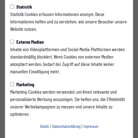
Felix Herzenbruch kehrt zum
Statistik
Statistik Cookies erfassen Informationen anonym. Diese
Wuppertaler SV zurück
Informationen helfen und zu verstehen, wie unsere Besucher unsere
Website nutzen.
Mit Felix Herzenbruch präsentiert der Wuppertaler SV seinen ersten
Externe Medien
externen Neuzugang für die kommende Saison. Der Defensivspieler
Inhalte von Videoplattformen und Social-Media-Plattformen werden
wechselt von der SSVg Velbert an die Wupper und kehrt damit zu seinem
standardmäßig blockiert. Wenn Cookies von externen Medien
Heimatverein zurück.
akzeptiert werden, bedarf der Zugriff auf diese Inhalte keiner
Der 33-Jährige stammt aus Wuppertal, lebt weiterhin in seiner Heimatstadt
manuellen Einwilligung mehr.
und wurde in der Jugend des WSV ausgebildet. Nach einer langjährigen
Laufbahn im höherklassigen Fußball schließt sich der Linksfuß nun wieder
Marketing
dem Verein an, bei dem seine fußballerische Entwicklung einst begann.
Marketing-Cookies werden verwendet, um Ihnen relevante und
personalisierte Werbung anzuzeigen. Sie helfen uns, die Effektivität
Zuletzt lief Herzenbruch zwei Spielzeiten für die SSVg Velbert auf und
unserer Werbekampagnen zu messen und unsere Inhalte zu
führte die Mannschaft als Kapitän aufs Feld. Mit mehr als 260 Einsätzen in
optimieren.
der Regionalliga West, über 70 Spielen in der 3. Liga, einem Einsatz in der 2.
Bundesliga sowie mehr als 70 Oberliga-Partien bringt er reichlich
Details
|
Datenschutzerklärung
|
Impressum
Erfahrung und Führungsqualität mit nach Wuppertal.