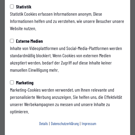
Freitag, 03.07.2026 17:00 Uhr
Statistik
Duje Goles verstärkt die
Statistik Cookies erfassen Informationen anonym. Diese
Informationen helfen und zu verstehen, wie unsere Besucher unsere
Offensive des WSV
Website nutzen.
Die Bergische Krankenkasse präsentiert:
Externe Medien
Inhalte von Videoplattformen und Social-Media-Plattformen werden
Der Wuppertaler SV kann den nächsten Neuzugang für die kommende
standardmäßig blockiert. Wenn Cookies von externen Medien
Spielzeit präsentieren: Offensivspieler Duje Goles wechselt vom TuS
akzeptiert werden, bedarf der Zugriff auf diese Inhalte keiner
Ennepetal an die Hubertusallee.
manuellen Einwilligung mehr.
Der 23-Jährige bringt reichlich Erfahrung aus der Oberliga Westfalen mit. In
Marketing
bislang 86 Oberliga-Partien war Goles an 30 Treffern direkt beteiligt. In der
Marketing-Cookies werden verwendet, um Ihnen relevante und
vergangenen Saison erzielte der offensive Mittelfeldspieler sechs Tore und
personalisierte Werbung anzuzeigen. Sie helfen uns, die Effektivität
bereitete vier weitere Treffer für den TuS Ennepetal vor. Dort spielte er
unserer Werbekampagnen zu messen und unsere Inhalte zu
unter anderem gemeinsam mit Ex-WSV-Spieler Kevin Hagemann.
optimieren.
Der 1,80 Meter große Rechtsfuß überzeugt vor allem durch seine technische
Details
|
Datenschutzerklärung
|
Impressum
Qualität, seine Dynamik und seine Vielseitigkeit im Offensivspiel. Mit seinen
Fähigkeiten soll er die Offensive des WSV weiter verstärken.