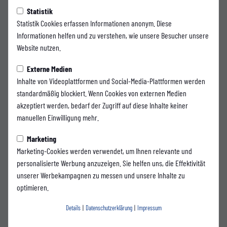
Subaru Nishimura verlängert
Statistik
Statistik Cookies erfassen Informationen anonym. Diese
beim Wuppertaler SV
Informationen helfen und zu verstehen, wie unsere Besucher unsere
Website nutzen.
Die Bergische Krankenkasse präsentiert:
Externe Medien
Der Wuppertaler SV kann die nächste Vertragsverlängerung vermelden:
Inhalte von Videoplattformen und Social-Media-Plattformen werden
Rechtsverteidiger Subaru Nishimura wird auch in der kommenden Saison
standardmäßig blockiert. Wenn Cookies von externen Medien
das Trikot des WSV tragen und den gemeinsamen Weg in der Oberliga
akzeptiert werden, bedarf der Zugriff auf diese Inhalte keiner
mitgehen.
manuellen Einwilligung mehr.
Der gebürtige Japaner wechselte vor zwei Jahren an die Wupper und
Marketing
absolvierte seitdem 40 Pflichtspiele für den WSV. Zuvor sammelte der 23-
Marketing-Cookies werden verwendet, um Ihnen relevante und
Jährige bereits in Deutschland wertvolle Erfahrung bei den Sportfreunden
personalisierte Werbung anzuzeigen. Sie helfen uns, die Effektivität
Baumberg, für die er 67 Einsätze in der Oberliga Niederrhein bestritt. Trotz
unserer Werbekampagnen zu messen und unsere Inhalte zu
seines jungen Alters bringt Nishimura damit bereits viel Erfahrung im
optimieren.
Seniorenfußball mit.
Details
|
Datenschutzerklärung
|
Impressum
Der Rechtsverteidiger überzeugt mit seiner Dynamik, seiner Laufstärke und