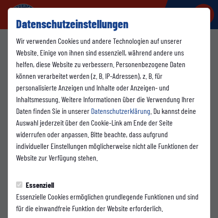
Datenschutzeinstellungen
Wir verwenden Cookies und andere Technologien auf unserer
Website. Einige von ihnen sind essenziell, während andere uns
SPONSORING
helfen, diese Website zu verbessern. Personenbezogene Daten
Dienstag, 28.05.2024 17:20 Uhr
können verarbeitet werden (z. B. IP-Adressen), z. B. für
personalisierte Anzeigen und Inhalte oder Anzeigen- und
Gebr. Schmidt
Inhaltsmessung. Weitere Informationen über die Verwendung Ihrer
Daten finden Sie in unserer
Datenschutzerklärung
. Du kannst deine
Federnspezialfabrik GmbH
Auswahl jederzeit über den Cookie-Link am Ende der Seite
wird neuer Partner
widerrufen oder anpassen. Bitte beachte, dass aufgrund
individueller Einstellungen möglicherweise nicht alle Funktionen der
Website zur Verfügung stehen.
Wir freuen uns, dass die Gebr. Schmidt Federnspezialfabrik
GmbH ab der kommenden Saison offizieller Partner des
Essenziell
Wuppertaler SV wird. Als Wuppertaler Unternehmen werden sie
Essenzielle Cookies ermöglichen grundlegende Funktionen und sind
unsere neue strategische Ausrichtung unterstützen und
für die einwandfreie Funktion der Website erforderlich.
gemeinsam mit uns in die Zukunft des WSV gehen. Seit mehr