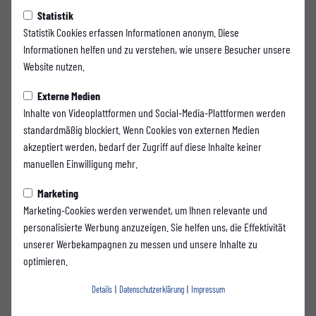
als 140 Jahren steht die Gebr. Schmidt Federnspezialfabrik
Statistik
Statistik Cookies erfassen Informationen anonym. Diese
GmbH für besondere Qualität bei der Entwicklung und
Informationen helfen und zu verstehen, wie unsere Besucher unsere
Produktion von Bandfedern wie Spiralflachfedern, Rollfedern,
Website nutzen.
Teleskopfedern und Hülsenfedern. Die technischen Federn
dienen immer als Energiespeicher oder als Dämpfungselement.
Externe Medien
Inhalte von Videoplattformen und Social-Media-Plattformen werden
standardmäßig blockiert. Wenn Cookies von externen Medien
akzeptiert werden, bedarf der Zugriff auf diese Inhalte keiner
manuellen Einwilligung mehr.
Wir verfolgen den Wuppertaler Sportverein schon lange,
sind selbst Wuppertaler, gehen den neuen Weg
Marketing
gemeinsam und freuen uns auf die Zukunft mit dem
Marketing-Cookies werden verwendet, um Ihnen relevante und
WSV.
personalisierte Werbung anzuzeigen. Sie helfen uns, die Effektivität
unserer Werbekampagnen zu messen und unsere Inhalte zu
Andreas O. Schmidt - Geschäftsführer Gebr. Schmidt
optimieren.
Marvin Klotzkowsky, Vorstand Wuppertaler SV ergänzt: „Wir freuen uns
sehr, mit der Gebr. Schmidt Federnspezialfabrik GmbH einen weiteren
Details
|
Datenschutzerklärung
|
Impressum
neuen und ortsansässigen Partner gefunden zu haben. Die gemeinsame