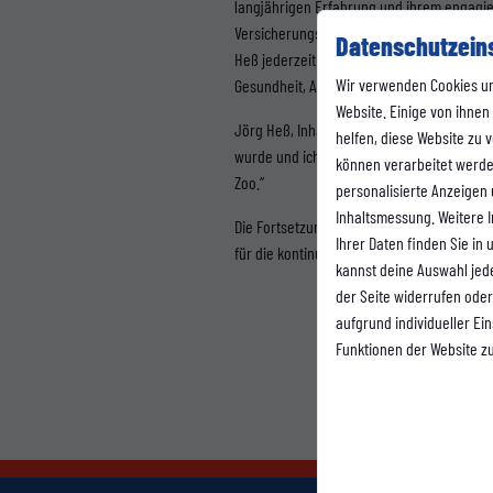
langjährigen Erfahrung und ihrem engagie
Versicherungsschutz. Als zuverlässiger Pa
Datenschutzein
Heß jederzeit telefonisch, per Mail oder i
Wir verwenden Cookies u
Gesundheit, Altersvorsorge und Rechtssch
Website. Einige von ihnen
Jörg Heß, Inhaber der AXA Regionalvertret
helfen, diese Website zu
wurde und ich seit meiner Kindheit dem W
können verarbeitet werden 
Zoo.“
personalisierte Anzeigen
Inhaltsmessung. Weitere 
Die Fortsetzung der Partnerschaft mit der
Ihrer Daten finden Sie in
für die kontinuierliche Unterstützung.
kannst deine Auswahl jed
der Seite widerrufen oder
aufgrund individueller Ei
Funktionen der Website z