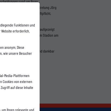
ntscheidungen rund um ihren
all steht die AXA Regionalvertretung Jörg
Wohnen, Fahrzeuge, Privat-Haftpflicht,
ndlegende Funktionen und
l mit, da mir ein klarer Weg aufgezeigt
 Website erforderlich.
ue mich auf packende Spiele im Stadion am
onen anonym. Diese
rtaler Sportvereins und wir sind dankbar
en, wie unsere Besucher
ial-Media-Plattformen
n Cookies von externen
Zugriff auf diese Inhalte
, um Ihnen relevante und