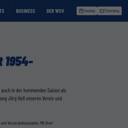
TS
BUSINESS
DER WSV
Fanshop
Ticketshop
t 1954-
ß, auch in der kommenden Saison als
etung Jörg Heß unseren Verein und
und Vorsorgekonzepten. Mit ihrer