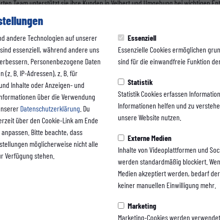
rten Team unterstützt sie ihre Kunden in Velbert und Umgebung bei wichtigen E
rtner der AXA können sich Kunden rundum versorgt und sicher fühlen. Im Bedarfsf
stellungen
n ihrem Büro in Velbert zur Verfügung. Ihre Expertise umfasst die Bereiche Haus & 
nd andere Technologien auf unserer
Essenziell
utz.
 sind essenziell, während andere uns
Essenzielle Cookies ermöglichen gru
ung, begründet die Verlängerung wie folgt: „Ich gehe den Weg des WSV ohne Zweife
 verbessern. Personenbezogene Daten
sind für die einwandfreie Funktion der
SV verbunden bin. Ich drücke der Mannschaft und dem Verein die Daumen und fre
(z. B. IP-Adressen), z. B. für
Statistik
 und Inhalte oder Anzeigen- und
Statistik Cookies erfassen Informati
Informationen über die Verwendung
 AXA Regionalvertretung Jörg Heß ist ein wichtiger Beitrag zur Zukunft des Wuppe
Informationen helfen und zu versteh
 unserer
Datenschutzerklärung
. Du
unsere Website nutzen.
erzeit über den Cookie-Link am Ende
 anpassen. Bitte beachte, dass
Externe Medien
nstellungen möglicherweise nicht alle
Inhalte von Videoplattformen und Soc
ur Verfügung stehen.
werden standardmäßig blockiert. Wen
Medien akzeptiert werden, bedarf der 
keiner manuellen Einwilligung mehr.
Marketing
Marketing-Cookies werden verwendet