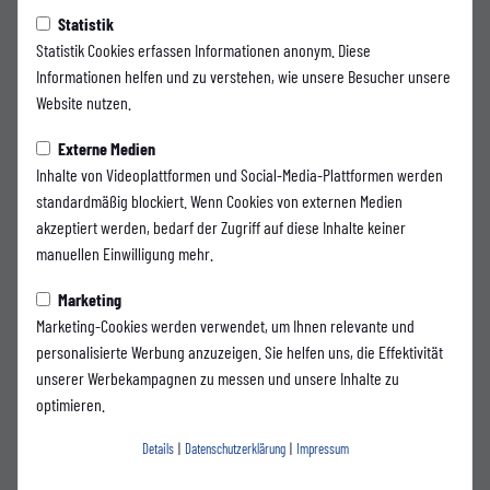
Montag, 02.03.2026 16:38 Uhr
Statistik
Mobile Wärme 24 wird neuer
Statistik Cookies erfassen Informationen anonym. Diese
Informationen helfen und zu verstehen, wie unsere Besucher unsere
Partner des Wuppertaler SV
Website nutzen.
Der Wuppertaler SV freut sich sehr, mit der Mobile Wärme 24 GmbH einen
Externe Medien
neuen Partner vorstellen zu dürfen. Das Unternehmen verstärkt ab sofort
Inhalte von Videoplattformen und Social-Media-Plattformen werden
den Handwerker-Club des Vereins und setzt gemeinsam mit dem WSV ein
standardmäßig blockiert. Wenn Cookies von externen Medien
starkes Zeichen für regionales Engagement.
akzeptiert werden, bedarf der Zugriff auf diese Inhalte keiner
manuellen Einwilligung mehr.
Besonders spannend: Zu jedem Heimspiel – ligaunabhängig und über den
Sommer hinaus bei allen Pflichtspielen – wird künftig eine exklusive
Marketing
Fanbank bereitgestellt. Die Plätze darauf werden vorab über die Social-
Marketing-Cookies werden verwendet, um Ihnen relevante und
Media-Kanäle verlost – also Augen auf!
personalisierte Werbung anzuzeigen. Sie helfen uns, die Effektivität
unserer Werbekampagnen zu messen und unsere Inhalte zu
Bereits am vergangenen Heimspieltag gegen die U21 des 1. FC Köln kam die
optimieren.
Fanbank zum Einsatz und sorgte für viel positives Aufsehen. Die
Gewinnerinnen und Gewinner erlebten das Spiel in unmittelbarer Nähe zum
Details
|
Datenschutzerklärung
|
Impressum
Geschehen und genossen eine einzigartige Atmosphäre.