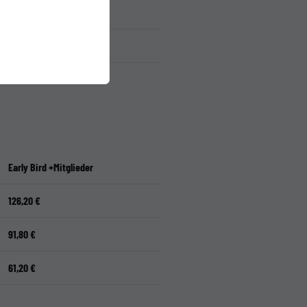
195,10 €
95,60 €
Early Bird +Mitglieder
126,20 €
91,80 €
61,20 €