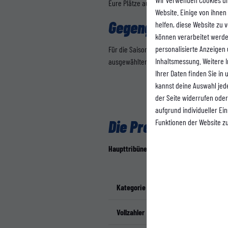
Eure Plätze aus der vergangenen Saison bl
Website. Einige von ihnen
Gegengerade bleibt
helfen, diese Website zu
können verarbeitet werden 
personalisierte Anzeigen
Für die Saison 2026/27 bleibt die Gegeng
Inhaltsmessung. Weitere 
ausgewählten Spielen mit hoher Nachfrage
Ihrer Daten finden Sie in
kannst deine Auswahl jed
der Seite widerrufen oder
aufgrund individueller Ei
Die Preise in der Üb
Funktionen der Website z
Haupttribüne (Sitzplatz)
Kategorie
Regulär
Vollzahler
315,00 €