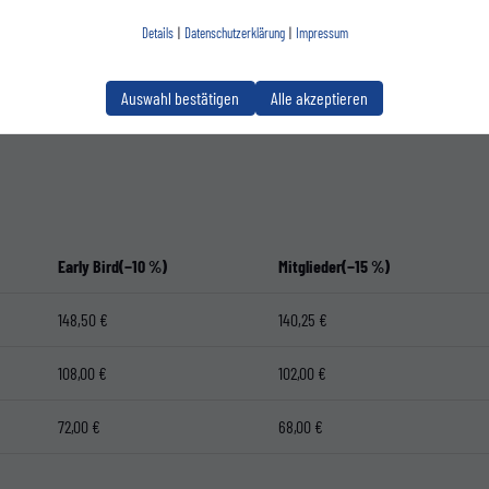
229,50 €
216,75 €
Details
|
Datenschutzerklärung
|
Impressum
112,50 €
106,25 €
Auswahl bestätigen
Alle akzeptieren
Early Bird(−10 %)
Mitglieder(−15 %)
148,50 €
140,25 €
108,00 €
102,00 €
72,00 €
68,00 €