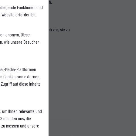
Zeitraum wieder gebucht werden.
ndlegende Funktionen und
 Website erforderlich.
oten. Wir behalten uns jedoch vor, sie zu
onen anonym. Diese
en, wie unsere Besucher
ial-Media-Plattformen
n Cookies von externen
Zugriff auf diese Inhalte
, um Ihnen relevante und
Early Bird +Mitglieder
Sie helfen uns, die
n zu messen und unsere
240,98 €