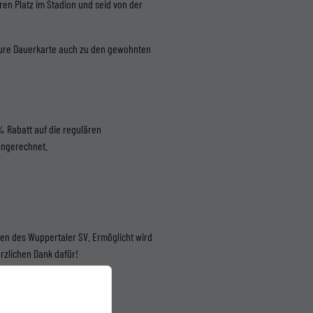
uren Platz im Stadion und seid von der
 eure Dauerkarte auch zu den gewohnten
0 % Rabatt auf die regulären
 angerechnet.
elen des Wuppertaler SV. Ermöglicht wird
rzlichen Dank dafür!