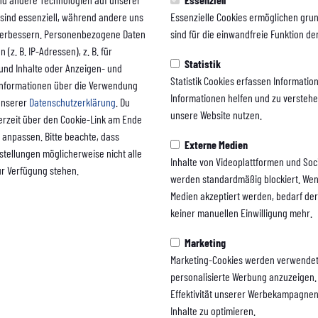
eiben bis einschließlich 19. Juli 2026 für euch reserviert und können in diesem 
 sind essenziell, während andere uns
Essenzielle Cookies ermöglichen gru
 geschlossen
 verbessern. Personenbezogene Daten
sind für die einwandfreie Funktion der
(z. B. IP-Adressen), z. B. für
Statistik
 und Inhalte oder Anzeigen- und
erade grundsätzlich geschlossen, es werden weder Dauer- noch Tageskarten angeb
Statistik Cookies erfassen Informati
Informationen über die Verwendung
 gesondert zu öffnen.
Informationen helfen und zu versteh
 unserer
Datenschutzerklärung
. Du
unsere Website nutzen.
Jetzt Dauerkarte sichern
erzeit über den Cookie-Link am Ende
 anpassen. Bitte beachte, dass
Externe Medien
nstellungen möglicherweise nicht alle
Inhalte von Videoplattformen und Soc
ersicht
ur Verfügung stehen.
werden standardmäßig blockiert. Wen
Medien akzeptiert werden, bedarf der 
keiner manuellen Einwilligung mehr.
Marketing
Marketing-Cookies werden verwendet
Early Bird(−10 %)
Mitglieder(−15 %)
personalisierte Werbung anzuzeigen. 
Effektivität unserer Werbekampagne
283,50 €
267,75 €
Inhalte zu optimieren.