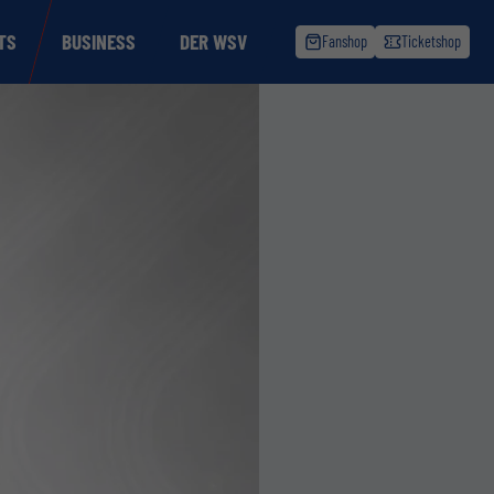
TS
BUSINESS
DER WSV
Fanshop
Ticketshop