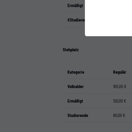
Ermäßigt
255,00 €
€Studierende
125,00 €
Stehplatz
Kategorie
Regulär
Vollzahler
165,00 €
Ermäßigt
120,00 €
Studierende
80,00 €