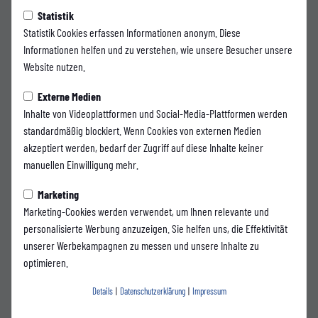
Mittwoch, 17.06.2026 15:30 Uhr
Statistik
WSV stellt Lennart Strufe als
Statistik Cookies erfassen Informationen anonym. Diese
Informationen helfen und zu verstehen, wie unsere Besucher unsere
neuen Sportvorstand vor
Website nutzen.
Externe Medien
Inhalte von Videoplattformen und Social-Media-Plattformen werden
Der Wuppertaler SV freut sich, Lennart Strufe als neuen Vorstand Sport
standardmäßig blockiert. Wenn Cookies von externen Medien
begrüßen zu dürfen. Ein Wuppertaler für Wuppertal.
akzeptiert werden, bedarf der Zugriff auf diese Inhalte keiner
manuellen Einwilligung mehr.
Der gebürtige Wuppertaler und studierte Sportmanager übernimmt ab
sofort die sportliche Gesamtverantwortung beim WSV und wird die
Marketing
strategische sowie nachhaltige Ausrichtung des Vereins maßgeblich
Marketing-Cookies werden verwendet, um Ihnen relevante und
mitgestalten.
personalisierte Werbung anzuzeigen. Sie helfen uns, die Effektivität
unserer Werbekampagnen zu messen und unsere Inhalte zu
Der 36-Jährige ist beim Wuppertaler SV kein Unbekannter. In seiner
optimieren.
aktiven Zeit durchlief er den Löwenstall des WSV und spielte sowohl in der
U17 als auch in der U19 des Vereins. Darüber hinaus war er bereits als
Details
|
Datenschutzerklärung
|
Impressum
Nachwuchstrainer beim Wuppertaler SV tätig und zeitgleich als Leiter