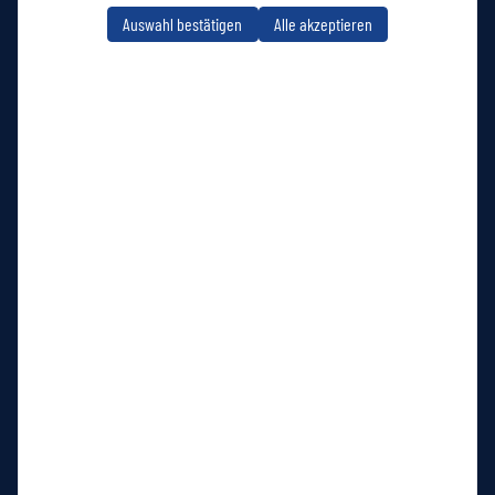
Auswahl bestätigen
Alle akzeptieren
Wuppertaler Sportverein e. V.
auf Social Media folgen
Jetzt unsere App downloaden