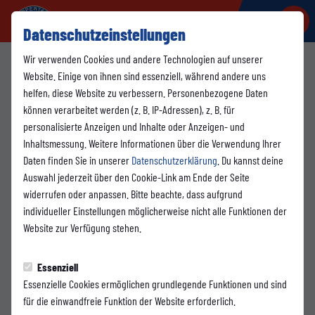
Datenschutzeinstellungen
Wir verwenden Cookies und andere Technologien auf unserer
1. MANNSCHAFT
Website. Einige von ihnen sind essenziell, während andere uns
Samstag, 16.05.2026 21:08 Uhr
helfen, diese Website zu verbessern. Personenbezogene Daten
können verarbeitet werden (z. B. IP-Adressen), z. B. für
Pressekonferenz nach
personalisierte Anzeigen und Inhalte oder Anzeigen- und
Inhaltsmessung. Weitere Informationen über die Verwendung Ihrer
Wuppertaler SV - Bonner SC
Daten finden Sie in unserer
Datenschutzerklärung
. Du kannst deine
Auswahl jederzeit über den Cookie-Link am Ende der Seite
widerrufen oder anpassen. Bitte beachte, dass aufgrund
individueller Einstellungen möglicherweise nicht alle Funktionen der
Das Video wird erst nach dem Klick von YouTube geladen und
Website zur Verfügung stehen.
abgespielt. Dazu baut dein Browser eine direkte Verbindung zu
den YouTube-Servern auf. Mehr Informationen kannst du
unserer Datenschutzerklärung entnehmen.
Essenziell
Essenzielle Cookies ermöglichen grundlegende Funktionen und sind
Video laden
für die einwandfreie Funktion der Website erforderlich.