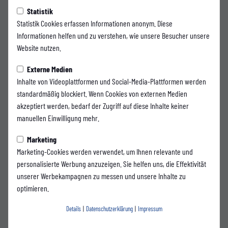
Statistik
Statistik Cookies erfassen Informationen anonym. Diese
Justin
Luis Dennis
Informationen helfen und zu verstehen, wie unsere Besucher unsere
Knackmuß
D´ Aquila
Website nutzen.
Externe Medien
4
5
Inhalte von Videoplattformen und Social-Media-Plattformen werden
standardmäßig blockiert. Wenn Cookies von externen Medien
akzeptiert werden, bedarf der Zugriff auf diese Inhalte keiner
manuellen Einwilligung mehr.
Marketing
Marketing-Cookies werden verwendet, um Ihnen relevante und
personalisierte Werbung anzuzeigen. Sie helfen uns, die Effektivität
unserer Werbekampagnen zu messen und unsere Inhalte zu
optimieren.
Details
|
Datenschutzerklärung
|
Impressum
Dustin
Alexander